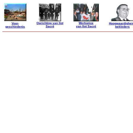
Oprichting van Ilot
Werkwijze
Voor-
Hoogwaardighei
Sacré
van Ilot Sacré
geschiedenis
bekleders