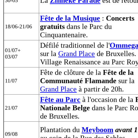
La
Zinneke Parade
est de retour
30-05
Fête de la Musique
:
Concerts
gratuits
dans le Parc du
18
/06-21/06
Cinquantenaire.
Défilé traditionnel de l'
Ommega
01/07+
sur la
Grand Place
de Bruxelles.
03/07
Village Renaissance au Parc Roy
Fête de clôture
de la
Fête de la
Communauté Flamande
sur la
11/07
Grand Place
à partir de 20h.
Fête au Parc
à l'occasion de la
Nationale Belge
dans le Parc Ro
21/07
de Bruxelles.
P
lantation du
Meyboom
avant 
09/08