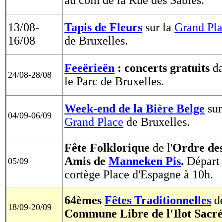
au coin de la Rue des Sables.
13/08-
Tapis de Fleurs
sur la
Grand Pl
16/08
de Bruxelles.
Feeërieën
:
concerts gratuits
d
24/08-28/08
le Parc de Bruxelles.
Week-end de la Bière Belge
sur
04/09-06/09
Grand Place
de Bruxelles.
Fête Folklorique
de l'
Ordre de
Amis de
Manneken Pis
.
Départ
05/09
cortège Place d'Espagne à 10h.
64
èmes
Fêtes Traditionnelles
de
18/09-20/09
Commune Libre de l'Ilot Sacr