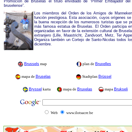
Promoción de Bruselas el título envidiado de “Primer Embajador del 
bruselense”.
Los miembros del Orden de los Amigos de Manneken-
función prestigiosa. Esta asociación, cuyos orígenes s
la buena recepción de los numerosos turistas que se pr
más famosa estatua de Bruselas. El Orden participa en
organizadas en favor de la extensión cultural de Brusel
extranjero (Lille, Maastricht, Zandvoort, Metz, Ter App
Organiza también un Cortejo de Santo-Nicolas todos lo
diciembre.
Brussels
map
plan de
Bruxelles
mapa de
Bruselas
Stadtplan
Brüssel
Bryssel
karta
mapa de
Bruxelas
mapa
Brukseli
Web
www.ilotsacre.be