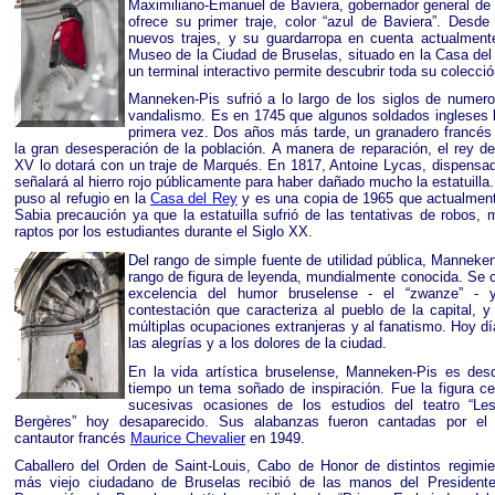
Maximiliano-Emanuel de Baviera, gobernador general de 
ofrece su primer traje, color “azul de Baviera”. Desde
nuevos trajes, y su guardarropa en cuenta actualmen
Museo de la Ciudad de Bruselas, situado en la Casa del
un terminal interactivo permite descubrir toda su colecció
Manneken-Pis sufrió a lo largo de los siglos de numer
vandalismo. Es en 1745 que algunos soldados ingleses l
primera vez. Dos años más tarde, un granadero francés
la gran desesperación de la población. A manera de reparación, el rey de
XV lo dotará con un traje de Marqués. En 1817, Antoine Lycas, dispensad
señalará al hierro rojo públicamente para haber dañado mucho la estatuilla. 
puso al refugio en la
Casa del Rey
y es una copia de 1965 que actualmen
Sabia precaución ya que la estatuilla sufrió de las tentativas de robos, 
raptos por los estudiantes durante el Siglo XX.
Del rango de simple fuente de utilidad pública, Manneke
rango de figura de leyenda, mundialmente conocida. Se co
excelencia del humor bruselense - el “zwanze” - y
contestación que caracteriza al pueblo de la capital, y
múltiplas
ocupacione
s extranjeras y al fanatismo. Hoy d
las alegrías y a los dolores de la ciudad.
En la vida artística bruselense, Manneken-Pis es de
tiempo un tema soñado de inspiración. Fue la figura ce
sucesivas ocasiones de los estudios del teatro “Les
Bergères” hoy desaparecido. Sus alabanzas fueron cantadas por el
cantautor francés
Maurice Chevalier
en 1949.
Caballero del Orden de Saint-Louis, Cabo de Honor de distintos regimie
más viejo ciudadano de Bruselas recibió de las manos del Presidente 