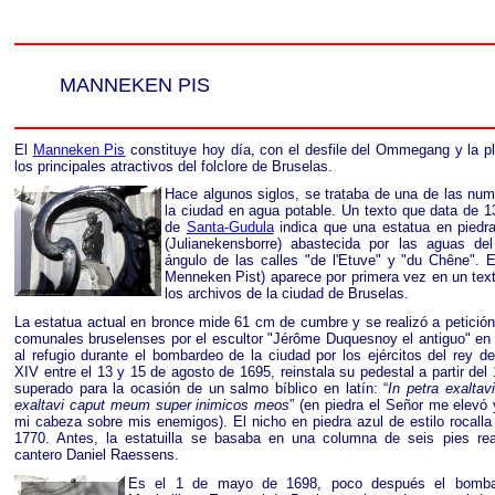
MANNEKEN PIS
El
Manneken Pis
constituye hoy día, con el desfile del Ommegang y la 
los principales atractivos del folclore de Bruselas.
Hace algunos siglos, se trataba de una de las nu
la ciudad en agua potable. Un texto que data de 1
de
Santa-Gudula
indica que una estatua en piedr
(Julianekensborre) abastecida por las aguas de
ángulo de las calles "de l'Etuve" y "du Chêne".
Menneken Pist) aparece por primera vez en un te
los archivos de la ciudad de Bruselas.
La estatua actual en bronce mide 61 cm de cumbre y se realizó a petición
comunales bruselenses por el escultor "Jérôme Duquesnoy el antiguo" en
al refugio durante el bombardeo de la ciudad por los ejércitos del rey d
XIV entre el 13 y 15 de agosto de 1695, reinstala su pedestal a partir del
superado para la ocasión de un salmo bíblico en latín: “
In petra exaltav
exaltavi caput meum super inimicos meos
” (en piedra el Señor me elevó
mi cabeza sobre mis enemigos). El nicho en piedra azul de estilo rocalla
1770. Antes, la estatuilla se basaba en una columna de seis pies rea
cantero Daniel Raessens.
Es el 1 de mayo de 1698, poco después el bombard