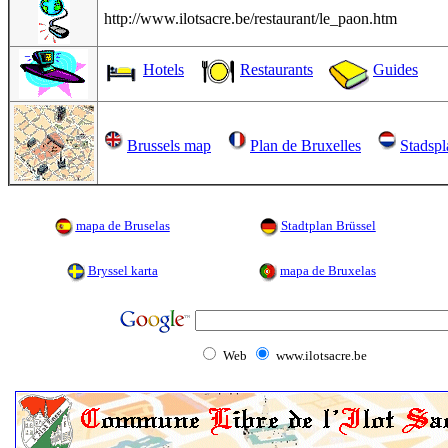
http://www.ilotsacre.be/restaurant/le_paon.htm
Hotels
Restaurants
Guides
Brussels map
Plan de Bruxelles
Stadspl
mapa de Bruselas
Stadtplan Brüssel
Bryssel karta
mapa de Bruxelas
Web
www.ilotsacre.be