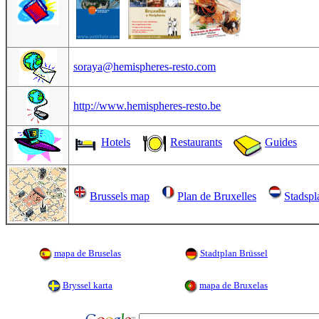
soraya@hemispheres-resto.com
http://www.hemispheres-resto.be
Hotels
Restaurants
Guides
Brussels map
Plan de Bruxelles
Stadspl
mapa de Bruselas
Stadtplan Brüssel
Bryssel karta
mapa de Bruxelas