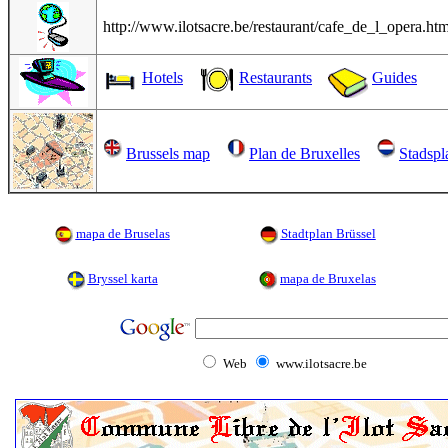
http://www.ilotsacre.be/restaurant/cafe_de_l_opera.ht
Hotels
Restaurants
Guides
Brussels map
Plan de Bruxelles
Stadspl
mapa de Bruselas
Stadtplan Brüssel
Bryssel karta
mapa de Bruxelas
Web
www.ilotsacre.be